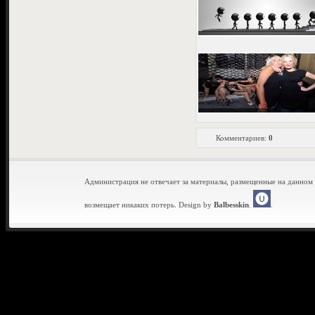
Комментариев:
0
Администрация не отвечает за материалы, размещенные на данном 
возмещает никаких потерь. Design by
Balbesskin
.
.