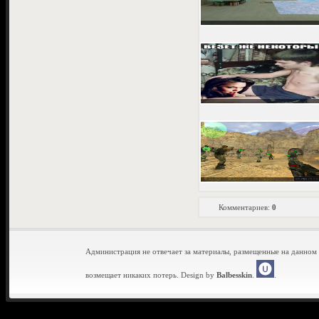
Комментариев:
0
Администрация не отвечает за материалы, размещенные на данном 
возмещает никаких потерь. Design by
Balbesskin
.
.