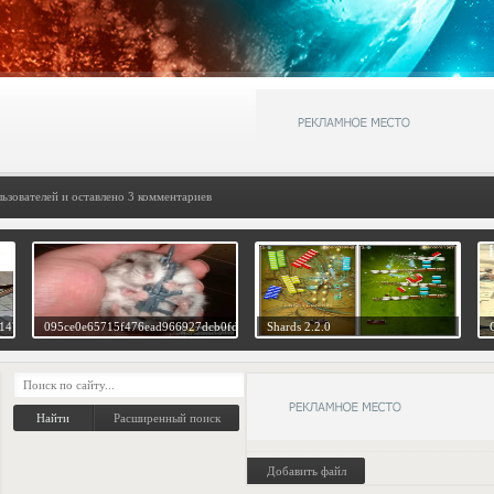
льзователей и оставлено 3 комментариев
147d
095ce0e65715f476ead966927dcb0fd0
Shards 2.2.0
Расширенный поиск
Добавить файл