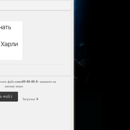
ачать файл
смех09-80-80-8-
нажмите на
кнопку ниже.
Ь ФАЙЛ
Загрузок:
0