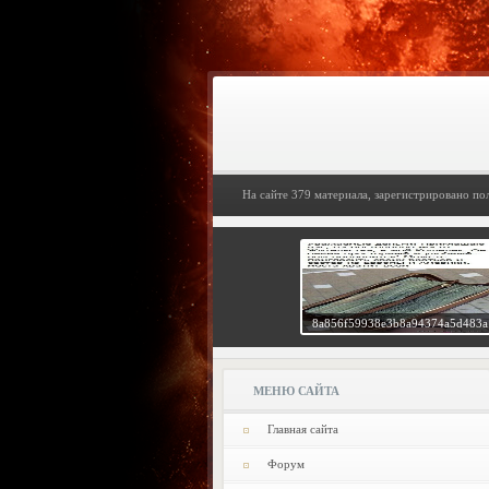
На сайте 379 материала, зарегистрировано по
8a856f59938e3b8a94374a5d483a
МЕНЮ САЙТА
Главная сайта
Форум