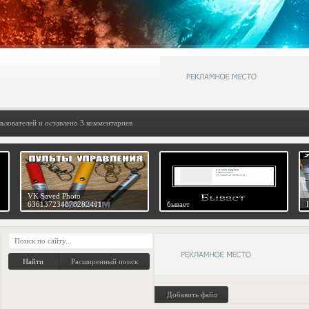
льзователей и оставлено 3 комментариев
VK Saved Photo
636137234878282401
бывает
Расширенный поиск
Добавить файл