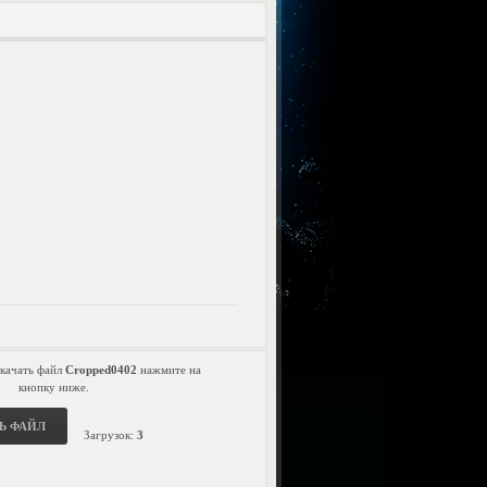
скачать файл
Cropped0402
нажмите на
кнопку ниже.
Ь ФАЙЛ
Загрузок:
3