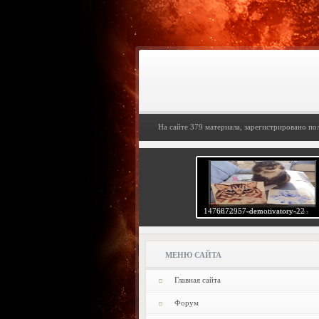
На сайте 379 материала, зарегистрировано по
1476872957-demotivatory-22
МЕНЮ САЙТА
Главная сайта
Форум