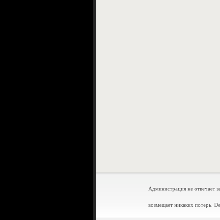
Администрация не отвечает з
возмещает никаких потерь. D