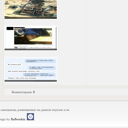
Комментариев:
0
а материалы, размещенные на данном портале и не
esign by
Balbesskin
.
.