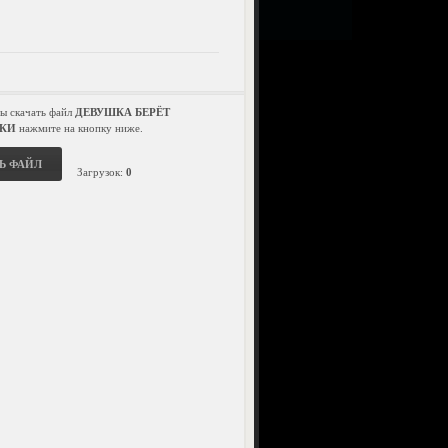
бы скачать файл
ДЕВУШКА БЕРЁТ
КИ
нажмите на кнопку ниже.
Ь ФАЙЛ
Загрузок:
0