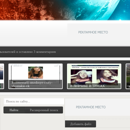
льзователей и оставлено 3 комментариев
kommentarii-smeshnye-citaty-
vkontakte-vk
В ЛИФЧИКЕ И ТРУСАХ
Расширенный поиск
Добавить файл